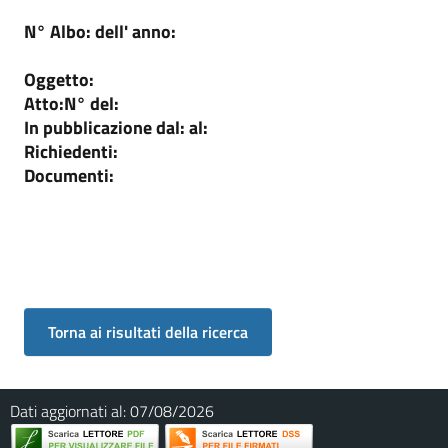
N° Albo:
dell' anno:
Oggetto:
Atto:
N°
del:
In pubblicazione dal:
al:
Richiedenti:
Documenti:
Dati aggiornati al:
07/08/2026