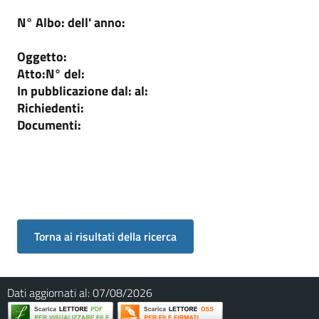
N° Albo:
dell' anno:
Oggetto:
Atto:
N°
del:
In pubblicazione dal:
al:
Richiedenti:
Documenti:
Dati aggiornati al:
07/08/2026